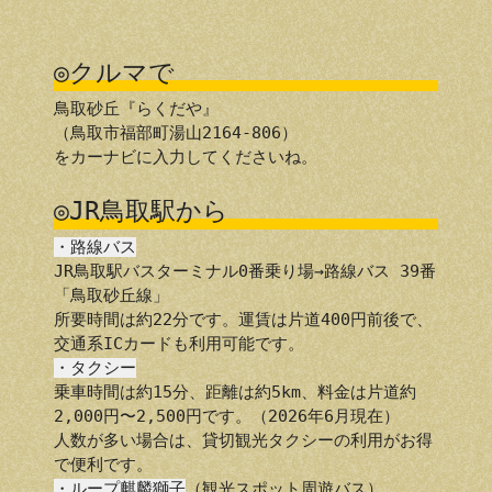
◎クルマで
鳥取砂丘『らくだや』
（鳥取市福部町湯山2164-806）
をカーナビに入力してくださいね。
◎JR鳥取駅から
・路線バス
JR鳥取駅バスターミナル0番乗り場→路線バス 39番
「鳥取砂丘線」
所要時間は約22分です。運賃は片道400円前後で、
交通系ICカードも利用可能です。
・タクシー
乗車時間は約15分、距離は約5km、料金は片道約
2,000円〜2,500円です。（2026年6月現在）
人数が多い場合は、貸切観光タクシーの利用がお得
で便利です。
・ループ麒麟獅子
（観光スポット周遊バス）