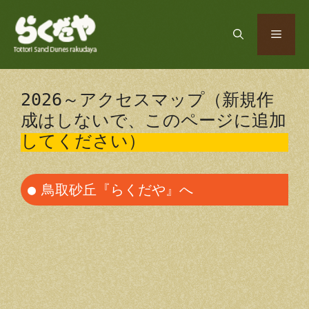
コ
ン
メ
テ
ン
ツ
ニ
へ
2026～アクセスマップ（新規作
ス
成はしないで、このページに追加
ュ
キ
してください）
ッ
プ
ー
鳥取砂丘『らくだや』へ