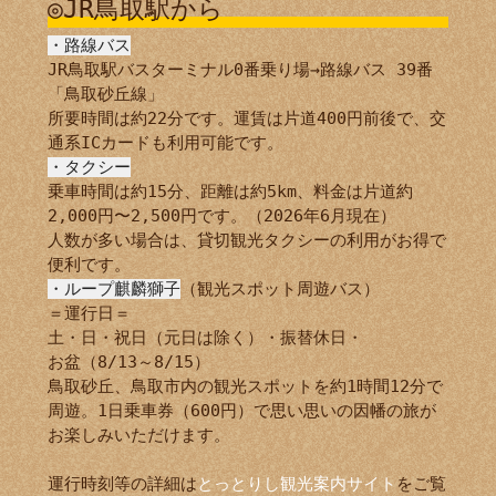
◎JR鳥取駅から
・路線バス
JR鳥取駅バスターミナル0番乗り場→路線バス 39番
「鳥取砂丘線」
所要時間は約22分です。運賃は片道400円前後で、交
通系ICカードも利用可能です。
・タクシー
乗車時間は約15分、距離は約5km、料金は片道約
2,000円〜2,500円です。（2026年6月現在）
人数が多い場合は、貸切観光タクシーの利用がお得で
便利です。
・ループ麒麟獅子
（観光スポット周遊バス）
＝運行日＝
土・日・祝日（元日は除く）・振替休日・
お盆（8/13～8/15）
鳥取砂丘、鳥取市内の観光スポットを約1時間12分で
周遊。1日乗車券（600円）で思い思いの因幡の旅が
お楽しみいただけます。
運行時刻等の詳細は
とっとりし観光案内サイト
をご覧