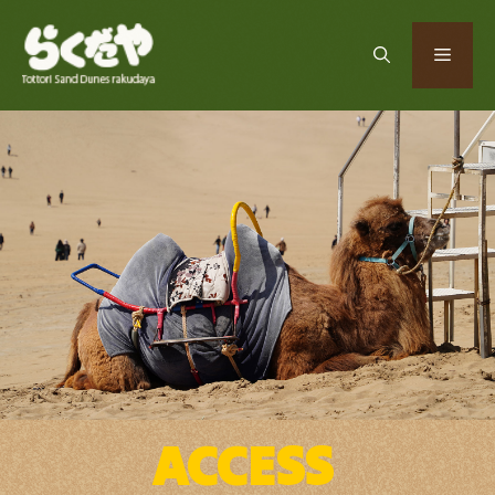
コ
ン
メ
テ
ン
ツ
ニ
へ
ス
ュ
キ
ッ
プ
ー
ACCESS