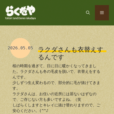
コ
ン
メ
テ
ン
ツ
ニ
へ
ス
ュ
キ
2026.05.05
ラクダさんも衣替えす
ッ
るんです
プ
ー
桜の時期を過ぎて、日に日に暖かくなってきまし
た。ラクダさんも冬の毛皮を脱いで、衣替えをする
んです。
少しずつ生え変わるので、部分的に毛が抜けてきま
す。
ラクダさんは、お住いの近所には居ないはずなの
で、ご存じない方も多いですよね。（笑
しばらくしますとキレイに抜け替わりますので、ご
安心ください。(^^♪