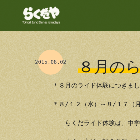
コ
ン
テ
ン
ツ
へ
ス
キ
８月の
2015.08.02
ッ
プ
＊８月のライド体験につきまし
＊８/１２（水）～８/１７（
らくだライド体験は、中学生