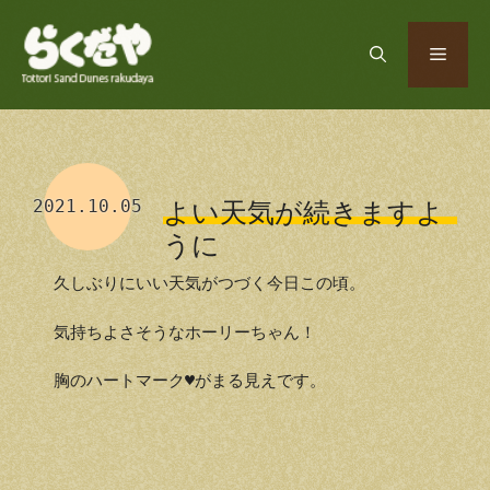
コ
ン
メ
テ
ン
ツ
ニ
へ
ス
ュ
キ
2021.10.05
よい天気が続きますよ
ッ
うに
プ
ー
久しぶりにいい天気がつづく今日この頃。
気持ちよさそうなホーリーちゃん！
胸のハートマーク♥がまる見えです。